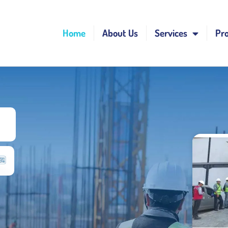
Home
About Us
Services
Pro
a