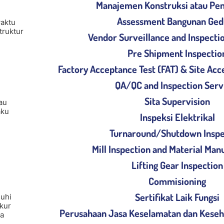
Manajemen Konstruksi atau Pe
Assessment Bangunan Ged
waktu
truktur
Vendor Surveillance and Inspecti
Pre Shipment Inspectio
Factory Acceptance Test (FAT) & Site Acc
QA/QC and Inspection Serv
Sita Supervision
au
aku
Inspeksi Elektrikal
Turnaround/Shutdown Inspe
Mill Inspection and Material Man
Lifting Gear Inspection
Commisioning
Sertifikat Laik Fungsi
uhi
kur
Perusahaan Jasa Keselamatan dan Keseh
ya