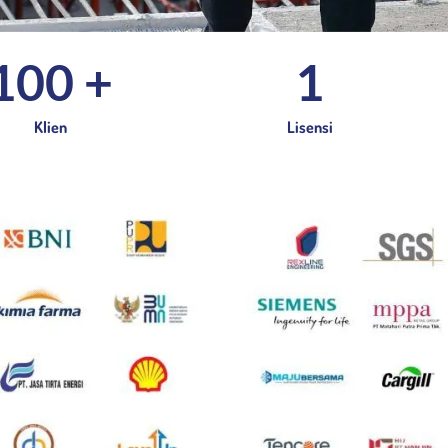
100
 +
1
Klien
Lisensi