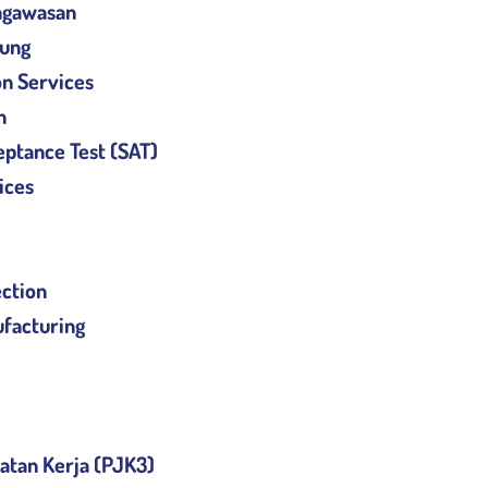
ngawasan
ung
on Services
n
eptance Test (SAT)
ices
ction
ufacturing
atan Kerja (PJK3)