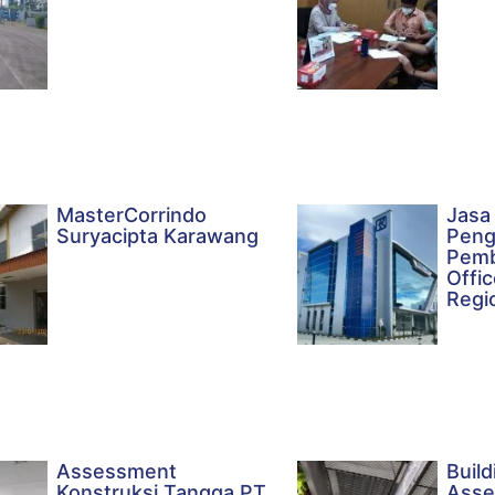
MasterCorrindo
Jasa
Suryacipta Karawang
Pen
Pemb
Offic
Regi
Assessment
Build
Konstruksi Tangga PT
Asse