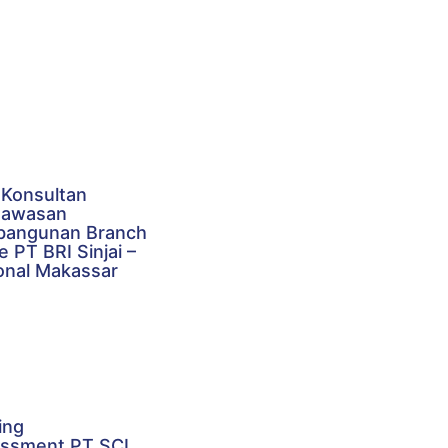
 Konsultan
gawasan
angunan Branch
e PT BRI Sinjai –
onal Makassar
ing
ssment PT SCI