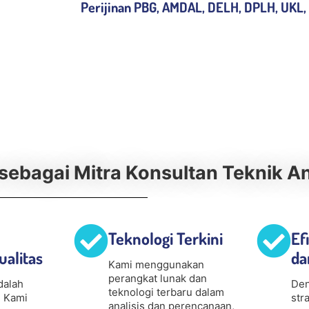
Perijinan PBG, AMDAL, DELH, DPLH, UKL,
ebagai Mitra Konsultan Teknik A
Teknologi Terkini
Ef
ualitas
da
Kami menggunakan
perangkat lunak dan
dalah
Den
teknologi terbaru dalam
 Kami
str
analisis dan perencanaan,