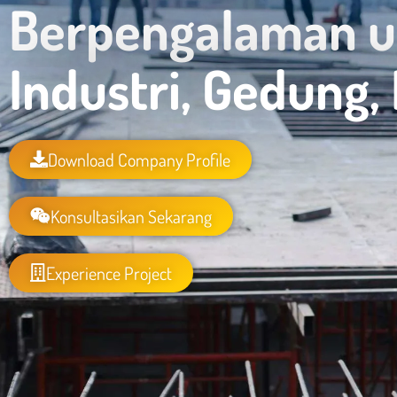
Berpengalaman u
Industri, Gedung,
Download Company Profile
Konsultasikan Sekarang
Experience Project