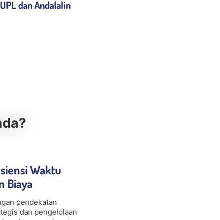
 UPL dan Andalalin
nda?
isiensi Waktu
n Biaya
gan pendekatan
ategis dan pengelolaan