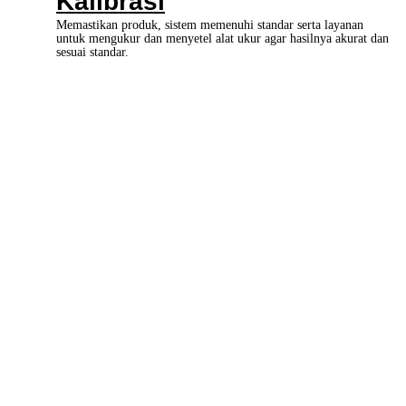
Kalibrasi
Memastikan produk, sistem memenuhi standar serta layanan
untuk mengukur dan menyetel alat ukur agar hasilnya akurat dan
sesuai standar.
Konsultasi
Dulu,
Sepakat
Kemudian