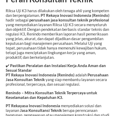
Riksa Uji K3 harus dilakukan oleh tenaga ahli yang kompeten
dan berpengalaman.
PT Rekaya Inovasi Indonesia (Renindo)
hadir sebagai
perusahaan jasa konsultan teknik profesional
yang menyediakan layanan Riksa Uji K3 secara menyeluruh
dan objektif. Dengan pendekatan berbasis standar teknis dan
regulasi K3, Renindo memberikan laporan hasil pemeriksaan
yang jelas, akurat, dan dapat dijadikan dasar pengambilan
keputusan bagi manajemen perusahaan. Melalui Uji yang
tepat, perusahaan tidak hanya memenuhi kewajiban hukum,
tetapi juga menciptakan lingkungan kerja yang aman,
produktif, dan berkelanjutan.
✔️
Pastikan Peralatan dan Instalasi Kerja Anda Aman dan
Sesuai Standar
PT Rekaya Inovasi Indonesia (Renindo)
adalah
Perusahaan
Jasa Konsultan Teknik
yang siap membantu layanan secara
profesional, terpercaya, dan sesuai regulasi.
Renindo – Mitra Konsultan Teknik Terpercaya untuk
Keselamatan dan Kepatuhan K3.
PT Rekayasa Inovasi Indonesia
menyediakan solusi dan
layanan
Jasa Konsultansi Teknik
berupa perencanaan
bangunan, pengawasan atau manajemen konstruksi dan studi