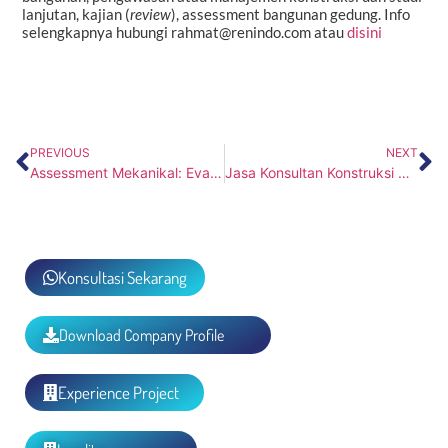
lanjutan, kajian (
review
), assessment bangunan gedung. Info
selengkapnya hubungi rahmat@renindo.com atau
disini
PREVIOUS
NEXT
Assessment Mekanikal: Evaluasi Kelayakan untuk Keamanan dan Efisiensi Gedung
Jasa Konsultan Konstruksi Profesional untuk Proyek yang Aman dan Terencana
Konsultasi Sekarang
Download Company Profile
Experience Project