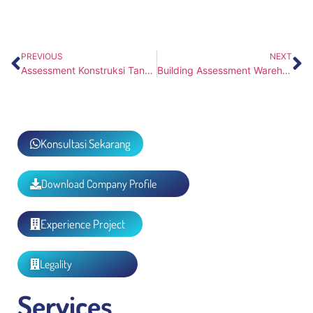
PREVIOUS
NEXT
Assessment Konstruksi Tangga PT Danone Stair
Building Assessment Warehouse PT Blibli
Konsultasi Sekarang
Download Company Profile
Experience Project
Legality
Services